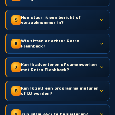
Hoe stuur ik een bericht of
5
verzoeknummer in?
Wie zitten er achter Retro
6
Flashback?
Kan ik adverteren of samenwerken
7
met Retro Flashback?
Kan ik zelf een programma insturen
8
of DJ worden?
9
Zijn jullie 24/7 te beluisteren?