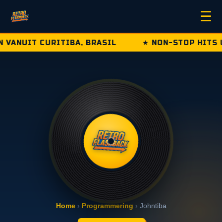
☰
NUIT CURITIBA, BRASIL
★ NON-STOP HITS UIT DE
Home
›
Programmering
› Johntiba