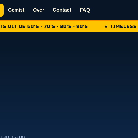
Gemist
Over
Contact
FAQ
IT DE 60'S · 70'S · 80'S · 90'S
★ TIMELESS CL
rogramma op