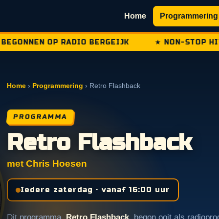
Home
Programmering
EGONNEN OP RADIO BERGEIJK
★ NON-STOP HITS U
Home
›
Programmering
› Retro Flashback
PROGRAMMA
Retro Flashback
met Chris Hoesen
Iedere zaterdag · vanaf 16:00 uur
Dit programma,
Retro Flashback
, begon ooit als radiop