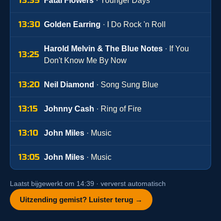
13:35
Fatal Flowers
· Younger Days
13:30
Golden Earring
· I Do Rock 'n Roll
Harold Melvin & The Blue Notes
· If You
13:25
Don't Know Me By Now
13:20
Neil Diamond
· Song Sung Blue
13:15
Johnny Cash
· Ring of Fire
13:10
John Miles
· Music
13:05
John Miles
· Music
Laatst bijgewerkt om 14:39 · ververst automatisch
Uitzending gemist? Luister terug →