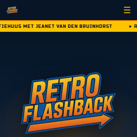
☰
 MET JEANET VAN DEN BRUINHORST
★ RETRO F