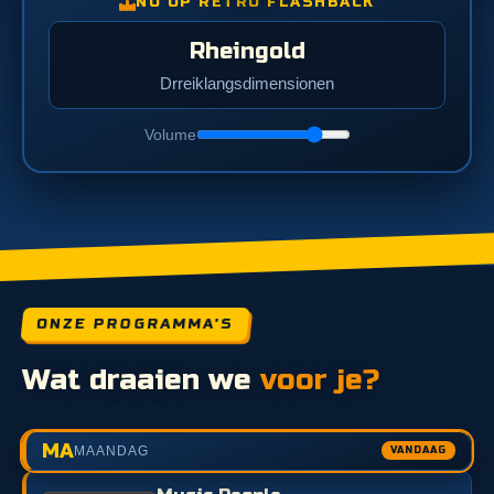
NU OP RETRO FLASHBACK
Rheingold
Drreiklangsdimensionen
Volume
ONZE PROGRAMMA'S
Wat draaien we
voor je?
MA
MAANDAG