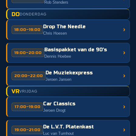
Rob Stenders
DO
DONDERDAG
Drop The Needle
›
18:00–19:00
Chris Hoesen
Basispakket van de 90's
›
19:00–20:00
Dennis Hoebee
De Muziekexpress
›
20:00–22:00
Jeroen Jansen
VR
VRIJDAG
Car Classics
›
17:00–19:00
Jeroen Drogt
De L.V.T. Platenkast
›
19:00–21:00
Luc van Turnhout