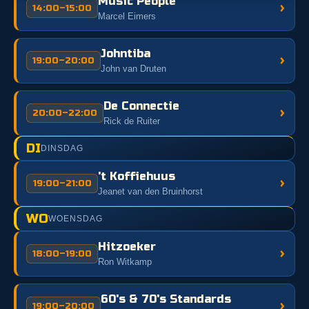
Music People
›
14:00–15:00
Marcel Eimers
Johntiba
›
19:00–20:00
John van Druten
De Connectie
›
20:00–22:00
Rick de Ruiter
DI
DINSDAG
't Koffiehuus
›
19:00–21:00
Jeanet van den Bruinhorst
WO
WOENSDAG
Hitzoeker
›
18:00–19:00
Ron Witkamp
60's & 70's Standards
›
19:00–20:00